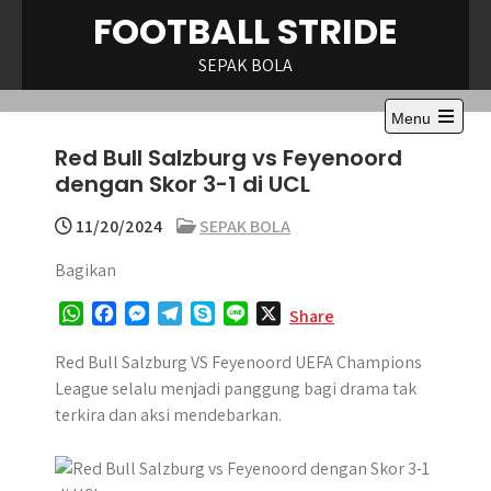
Skip
FOOTBALL STRIDE
to
content
SEPAK BOLA
Menu
Open
Red Bull Salzburg vs Feyenoord
the
main
dengan Skor 3-1 di UCL
menu
11/20/2024
SEPAK BOLA
Bagikan
W
F
M
T
S
L
X
Share
h
a
e
e
k
i
a
c
s
l
y
n
Red Bull Salzburg VS Feyenoord UEFA Champions
t
e
s
e
p
e
League selalu menjadi panggung bagi drama tak
s
b
e
g
e
terkira dan aksi mendebarkan.
A
o
n
r
p
o
g
a
p
k
e
m