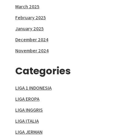
March 2025
February 2025
January 2025
December 2024
November 2024
Categories
LIGA 1 INDONESIA
LIGA EROPA
LIGA INGGRIS
LIGA ITALIA
LIGA JERMAN