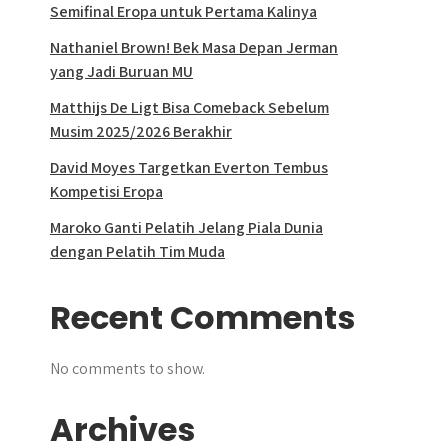
Semifinal Eropa untuk Pertama Kalinya
Nathaniel Brown! Bek Masa Depan Jerman
yang Jadi Buruan MU
Matthijs De Ligt Bisa Comeback Sebelum
Musim 2025/2026 Berakhir
David Moyes Targetkan Everton Tembus
Kompetisi Eropa
Maroko Ganti Pelatih Jelang Piala Dunia
dengan Pelatih Tim Muda
Recent Comments
No comments to show.
Archives