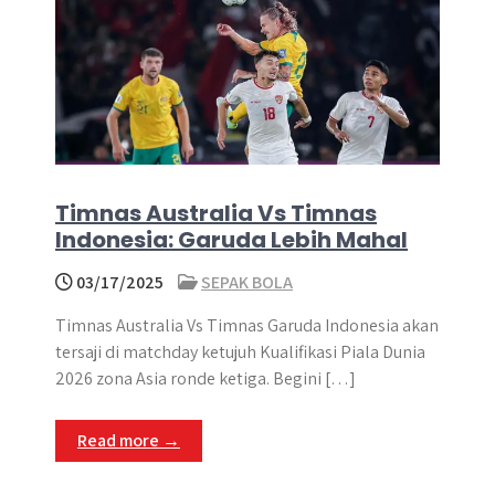
Timnas Australia Vs Timnas
Indonesia: Garuda Lebih Mahal
03/17/2025
SEPAK BOLA
Timnas Australia Vs Timnas Garuda Indonesia akan
tersaji di matchday ketujuh Kualifikasi Piala Dunia
2026 zona Asia ronde ketiga. Begini […]
Read more →