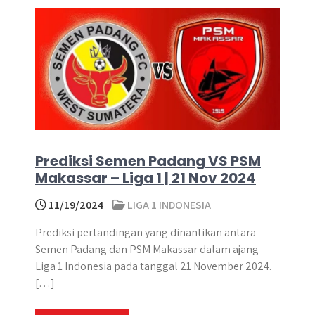
Prediksi Semen Padang VS PSM
Makassar – Liga 1 | 21 Nov 2024
11/19/2024
LIGA 1 INDONESIA
Prediksi pertandingan yang dinantikan antara
Semen Padang dan PSM Makassar dalam ajang
Liga 1 Indonesia pada tanggal 21 November 2024.
[…]