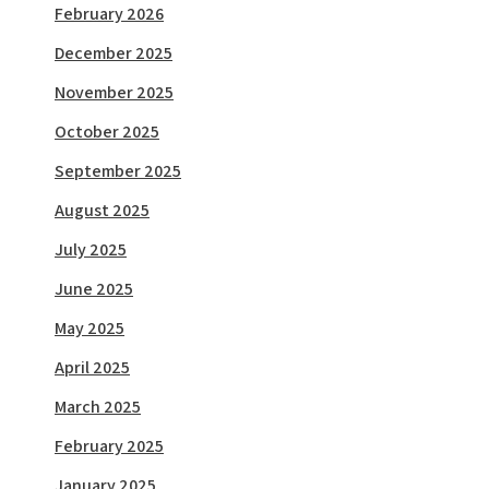
February 2026
December 2025
November 2025
October 2025
September 2025
August 2025
July 2025
June 2025
May 2025
April 2025
March 2025
February 2025
January 2025