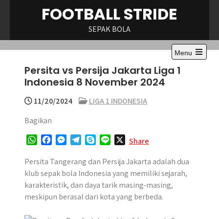
Skip
FOOTBALL STRIDE
to
content
SEPAK BOLA
Menu
Open
Persita vs Persija Jakarta Liga 1
the
main
Indonesia 8 November 2024
menu
11/20/2024
LIGA 1 INDONESIA
Bagikan
W
F
M
T
S
L
X
Share
h
a
e
e
k
i
a
c
s
l
y
n
Persita Tangerang dan Persija Jakarta adalah dua
t
e
s
e
p
e
klub sepak bola Indonesia yang memiliki sejarah,
s
b
e
g
e
karakteristik, dan daya tarik masing-masing,
A
o
n
r
meskipun berasal dari kota yang berbeda.
p
o
g
a
p
k
e
m