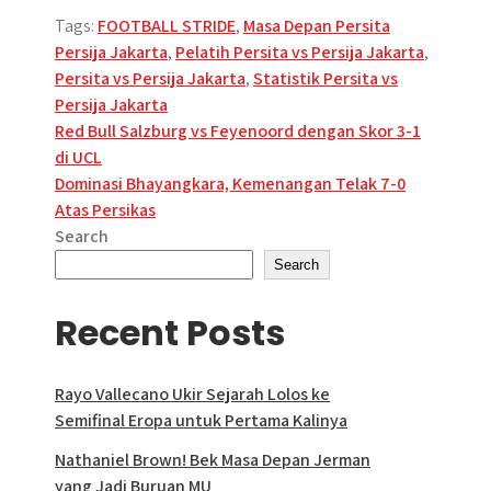
Tags:
FOOTBALL STRIDE
,
Masa Depan Persita
Persija Jakarta
,
Pelatih Persita vs Persija Jakarta
,
Persita vs Persija Jakarta
,
Statistik Persita vs
Persija Jakarta
Post
Red Bull Salzburg vs Feyenoord dengan Skor 3-1
di UCL
navigation
Dominasi Bhayangkara, Kemenangan Telak 7-0
Atas Persikas
Search
Search
Recent Posts
Rayo Vallecano Ukir Sejarah Lolos ke
Semifinal Eropa untuk Pertama Kalinya
Nathaniel Brown! Bek Masa Depan Jerman
yang Jadi Buruan MU