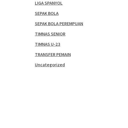
LIGA SPANYOL
SEPAK BOLA
SEPAK BOLA PEREMPUAN
TIMNAS SENIOR
TIMNAS U-23
TRANSFER PEMAIN
Uncategorized