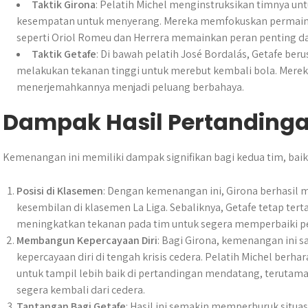
Taktik Girona
: Pelatih Michel menginstruksikan timnya u
kesempatan untuk menyerang. Mereka memfokuskan permainan
seperti Oriol Romeu dan Herrera memainkan peran penting 
Taktik Getafe
: Di bawah pelatih José Bordalás, Getafe be
melakukan tekanan tinggi untuk merebut kembali bola. Mere
menerjemahkannya menjadi peluang berbahaya.
Dampak Hasil Pertanding
Kemenangan ini memiliki dampak signifikan bagi kedua tim, bai
Posisi di Klasemen
: Dengan kemenangan ini, Girona berhasil 
kesembilan di klasemen La Liga. Sebaliknya, Getafe tetap tert
meningkatkan tekanan pada tim untuk segera memperbaiki p
Membangun Kepercayaan Diri
: Bagi Girona, kemenangan ini
kepercayaan diri di tengah krisis cedera. Pelatih Michel berhar
untuk tampil lebih baik di pertandingan mendatang, teruta
segera kembali dari cedera.
Tantangan Bagi Getafe
: Hasil ini semakin memperburuk situ