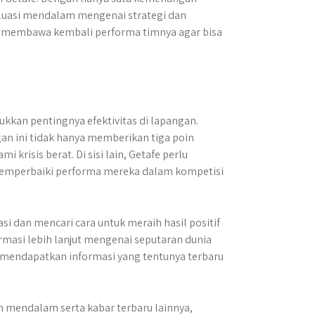
aluasi mendalam mengenai strategi dan
k membawa kembali performa timnya agar bisa
ukkan pentingnya efektivitas di lapangan.
n ini tidak hanya memberikan tiga poin
krisis berat. Di sisi lain, Getafe perlu
memperbaiki performa mereka dalam kompetisi
si dan mencari cara untuk meraih hasil positif
rmasi lebih lanjut mengenai seputaran dunia
n mendapatkan informasi yang tentunya terbaru
ih mendalam serta kabar terbaru lainnya,