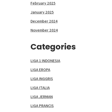
February 2025
January 2025
December 2024
November 2024
Categories
LIGA 1 INDONESIA
LIGA EROPA
LIGA INGGRIS
LIGA ITALIA
LIGA JERMAN
LIGA PRANCIS