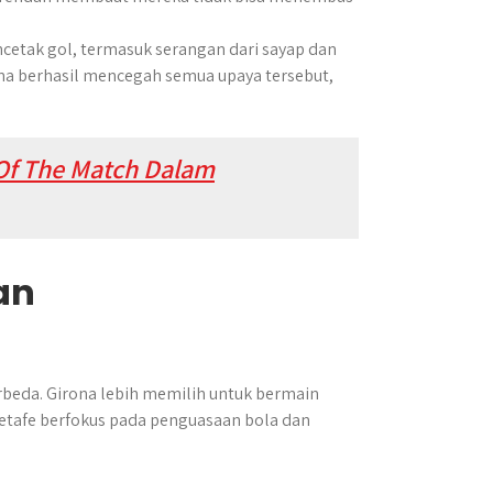
cetak gol, termasuk serangan dari sayap dan
a berhasil mencegah semua upaya tersebut,
 Of The Match Dalam
an
rbeda. Girona lebih memilih untuk bermain
Getafe berfokus pada penguasaan bola dan