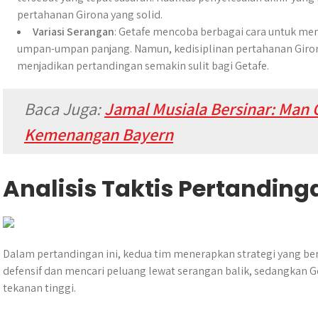
pertahanan Girona yang solid.
Variasi Serangan
: Getafe mencoba berbagai cara untuk men
umpan-umpan panjang. Namun, kedisiplinan pertahanan Giron
menjadikan pertandingan semakin sulit bagi Getafe.
Baca Juga:
Jamal Musiala Bersinar: Man
Kemenangan Bayern
Analisis Taktis Pertanding
Dalam pertandingan ini, kedua tim menerapkan strategi yang be
defensif dan mencari peluang lewat serangan balik, sedangkan 
tekanan tinggi.