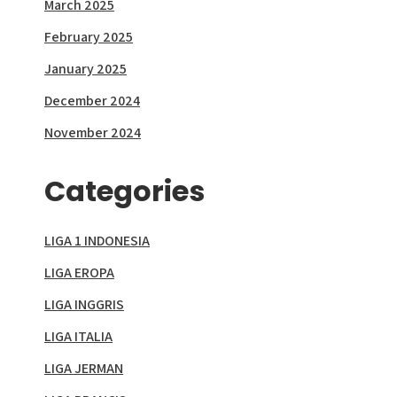
March 2025
February 2025
January 2025
December 2024
November 2024
Categories
LIGA 1 INDONESIA
LIGA EROPA
LIGA INGGRIS
LIGA ITALIA
LIGA JERMAN