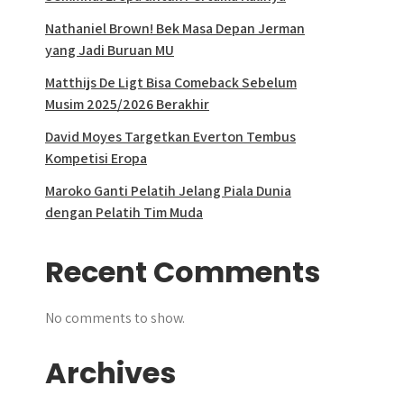
Nathaniel Brown! Bek Masa Depan Jerman
yang Jadi Buruan MU
Matthijs De Ligt Bisa Comeback Sebelum
Musim 2025/2026 Berakhir
David Moyes Targetkan Everton Tembus
Kompetisi Eropa
Maroko Ganti Pelatih Jelang Piala Dunia
dengan Pelatih Tim Muda
Recent Comments
No comments to show.
Archives