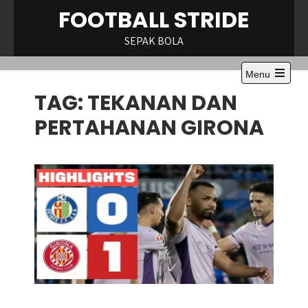
Skip
FOOTBALL STRIDE
to
content
SEPAK BOLA
Menu
Open
TAG:
TEKANAN DAN
the
main
menu
PERTAHANAN GIRONA