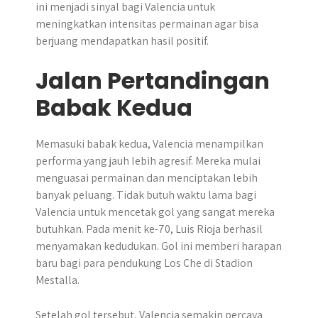
ini menjadi sinyal bagi Valencia untuk
meningkatkan intensitas permainan agar bisa
berjuang mendapatkan hasil positif.
Jalan Pertandingan
Babak Kedua
Memasuki babak kedua, Valencia menampilkan
performa yang jauh lebih agresif. Mereka mulai
menguasai permainan dan menciptakan lebih
banyak peluang. Tidak butuh waktu lama bagi
Valencia untuk mencetak gol yang sangat mereka
butuhkan. Pada menit ke-70, Luis Rioja berhasil
menyamakan kedudukan. Gol ini memberi harapan
baru bagi para pendukung Los Che di Stadion
Mestalla.
Setelah gol tersebut, Valencia semakin percaya