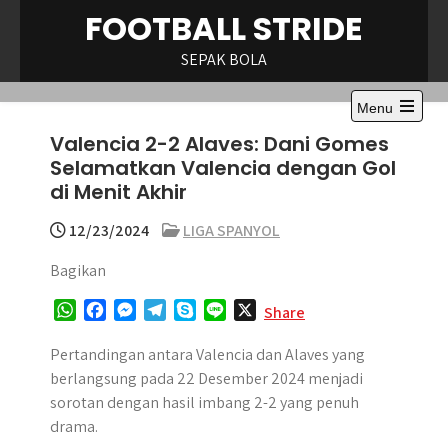
Skip
FOOTBALL STRIDE
to
content
SEPAK BOLA
Menu
Open
Valencia 2-2 Alaves: Dani Gomes
the
main
Selamatkan Valencia dengan Gol
menu
di Menit Akhir
12/23/2024
LIGA SPANYOL
Bagikan
W
F
M
T
S
L
X
Share
h
a
e
e
k
i
a
c
s
l
y
n
Pertandingan antara Valencia dan Alaves yang
t
e
s
e
p
e
berlangsung pada 22 Desember 2024 menjadi
s
b
e
g
e
sorotan dengan hasil imbang 2-2 yang penuh
A
o
n
r
drama. ​
p
o
g
a