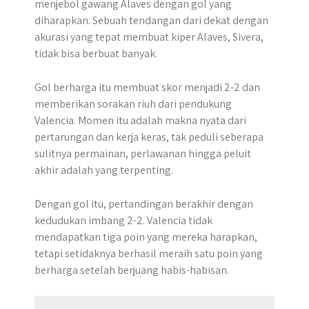
menjebol gawang Alaves dengan gol yang
diharapkan. Sebuah tendangan dari dekat dengan
akurasi yang tepat membuat kiper Alaves, Sivera,
tidak bisa berbuat banyak.
Gol berharga itu membuat skor menjadi 2-2 dan
memberikan sorakan riuh dari pendukung
Valencia. Momen itu adalah makna nyata dari
pertarungan dan kerja keras, tak peduli seberapa
sulitnya permainan, perlawanan hingga peluit
akhir adalah yang terpenting.
Dengan gol itu, pertandingan berakhir dengan
kedudukan imbang 2-2. Valencia tidak
mendapatkan tiga poin yang mereka harapkan,
tetapi setidaknya berhasil meraih satu poin yang
berharga setelah berjuang habis-habisan.