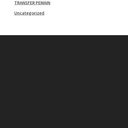
TRANSFER PEMAIN
Uncategorized