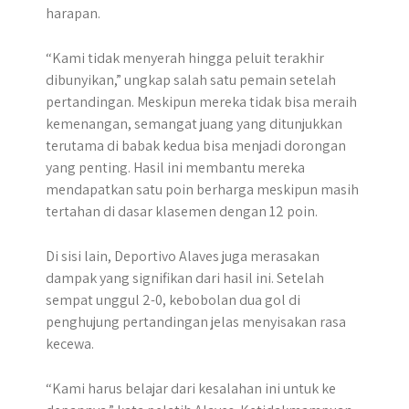
harapan.
“Kami tidak menyerah hingga peluit terakhir
dibunyikan,” ungkap salah satu pemain setelah
pertandingan. Meskipun mereka tidak bisa meraih
kemenangan, semangat juang yang ditunjukkan
terutama di babak kedua bisa menjadi dorongan
yang penting. Hasil ini membantu mereka
mendapatkan satu poin berharga meskipun masih
tertahan di dasar klasemen dengan 12 poin.
Di sisi lain, Deportivo Alaves juga merasakan
dampak yang signifikan dari hasil ini. Setelah
sempat unggul 2-0, kebobolan dua gol di
penghujung pertandingan jelas menyisakan rasa
kecewa.
“Kami harus belajar dari kesalahan ini untuk ke