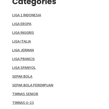
Categories
LIGA 1 INDONESIA
LIGA EROPA
LIGA INGGRIS
LIGA ITALIA
LIGA JERMAN
LIGA PRANCIS
LIGA SPANYOL
SEPAK BOLA
SEPAK BOLA PEREMPUAN
TIMNAS SENIOR
TIMNAS U-23