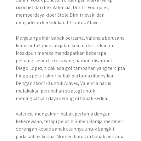
ricochet dari bek Valencia, Dmitri Foulquier,
memperdaya kiper Stole Dimitrievski dan
menjadikan kedudukan 1-0 untuk Alaves.
Menjelang akhir babak pertama, Valencia berusaha
keras untuk mencari jalan keluar dari tekanan.
Meskipun mereka mendapatkan beberapa
peluang, seperti cross yang hampir disambut
Diego Lopez, tidak ada gol tambahan yang tercipta
hingga peluit akhir babak pertama dibunyikan.
Dengan skor 1-0 untuk Alaves, Valencia harus
melakukan perubahan strategi untuk
meningkatkan daya serang di babak kedua.
Valencia mengakhiri babak pertama dengan
kekecewaan, tetapi pelatih Rúben Baraja memberi
dorongan kepada anak asuhnya untuk bangkit
pada babak kedua. Momen buruk di babak pertama