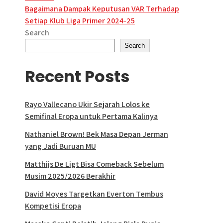
navigation
Bagaimana Dampak Keputusan VAR Terhadap
Setiap Klub Liga Primer 2024-25
Search
Search
Recent Posts
Rayo Vallecano Ukir Sejarah Lolos ke
Semifinal Eropa untuk Pertama Kalinya
Nathaniel Brown! Bek Masa Depan Jerman
yang Jadi Buruan MU
Matthijs De Ligt Bisa Comeback Sebelum
Musim 2025/2026 Berakhir
David Moyes Targetkan Everton Tembus
Kompetisi Eropa