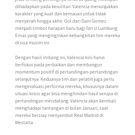
dihadapkan pada kesulitan. Valencia menunjukkan
karakter yang kuat dan kemauan untuk tidak
menyerah hingga akhir. Gol dari Dani Gomez
menjadi simbol harapan baru bagi fan si Lumbung
Emas yang menginginkan kebangkitan tim mereka
di sisa musim ini.
Dengan hasil imbang ini, Valencia kini harus
berfokus pada perbaikan dan membangun
momentum positif di pertandingan-pertandingan
selanjutnya. Keduanya tim dan pelatih juga perlu
mengevaluasi performa mereka, khususnya dalam
situasi krisis agar bisa menghindari hasil serupa di
pertandingan mendatang. Valencia akan kembali
menghadapi tantangan di bulan Januari, saat
mereka bersiap menyambut Real Madrid di
Mestalla.