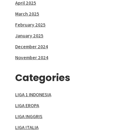
April 2025
March 2025
February 2025
January 2025
December 2024
November 2024
Categories
LIGA 1 INDONESIA
LIGA EROPA
LIGA INGGRIS
LIGA ITALIA