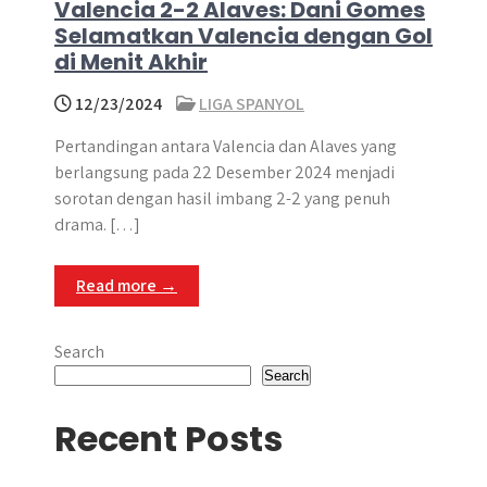
Valencia 2-2 Alaves: Dani Gomes
Selamatkan Valencia dengan Gol
di Menit Akhir
12/23/2024
LIGA SPANYOL
Pertandingan antara Valencia dan Alaves yang
berlangsung pada 22 Desember 2024 menjadi
sorotan dengan hasil imbang 2-2 yang penuh
drama. […]
Read more →
Search
Search
Recent Posts