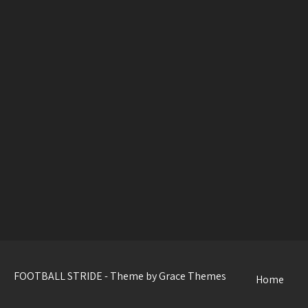
FOOTBALL STRIDE - Theme by Grace Themes
Home