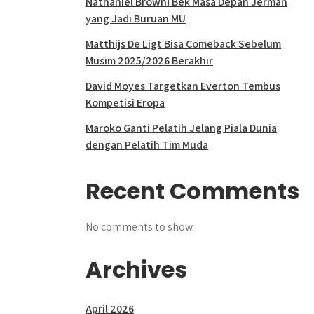
Nathaniel Brown! Bek Masa Depan Jerman
yang Jadi Buruan MU
Matthijs De Ligt Bisa Comeback Sebelum
Musim 2025/2026 Berakhir
David Moyes Targetkan Everton Tembus
Kompetisi Eropa
Maroko Ganti Pelatih Jelang Piala Dunia
dengan Pelatih Tim Muda
Recent Comments
No comments to show.
Archives
April 2026