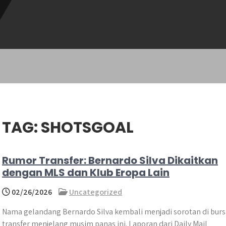
TAG:
SHOTSGOAL
Rumor Transfer: Bernardo Silva Dikaitkan
dengan MLS dan Klub Eropa Lain
02/26/2026
Uncategorized
Nama gelandang Bernardo Silva kembali menjadi sorotan di burs
transfer menjelang musim panas ini. Laporan dari Daily Mail