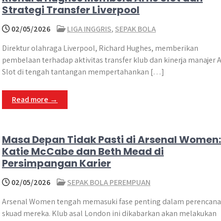
Strategi Transfer Liverpool
02/05/2026
LIGA INGGRIS
,
SEPAK BOLA
Direktur olahraga Liverpool, Richard Hughes, memberikan
pembelaan terhadap aktivitas transfer klub dan kinerja manajer 
Slot di tengah tantangan mempertahankan […]
Read more →
Masa Depan Tidak Pasti di Arsenal Women:
Katie McCabe dan Beth Mead di
Persimpangan Karier
02/05/2026
SEPAK BOLA PEREMPUAN
Arsenal Women tengah memasuki fase penting dalam perencan
skuad mereka. Klub asal London ini dikabarkan akan melakukan