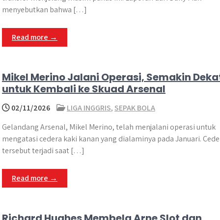
menyebutkan bahwa […]
Read more →
Mikel Merino Jalani Operasi, Semakin Deka
untuk Kembali ke Skuad Arsenal
02/11/2026
LIGA INGGRIS
,
SEPAK BOLA
Gelandang Arsenal, Mikel Merino, telah menjalani operasi untuk
mengatasi cedera kaki kanan yang dialaminya pada Januari. Cede
tersebut terjadi saat […]
Read more →
Richard Hughes Membela Arne Slot dan