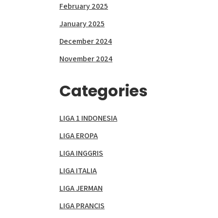
February 2025
January 2025
December 2024
November 2024
Categories
LIGA 1 INDONESIA
LIGA EROPA
LIGA INGGRIS
LIGA ITALIA
LIGA JERMAN
LIGA PRANCIS