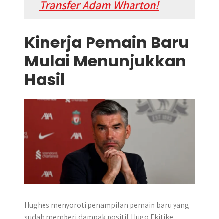
Transfer Adam Wharton!
Kinerja Pemain Baru
Mulai Menunjukkan
Hasil
Hughes menyoroti penampilan pemain baru yang
sudah memberi dampak positif. Hugo Ekitike