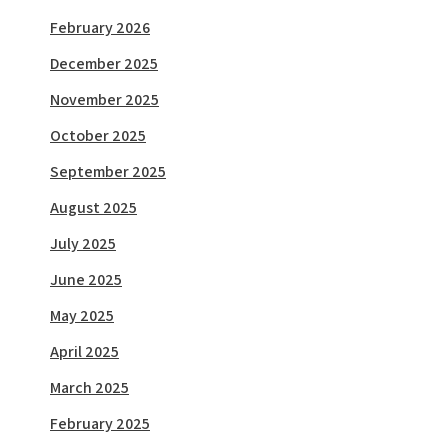
February 2026
December 2025
November 2025
October 2025
September 2025
August 2025
July 2025
June 2025
May 2025
April 2025
March 2025
February 2025