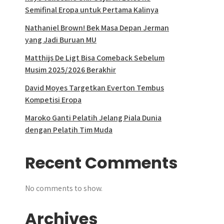
Semifinal Eropa untuk Pertama Kalinya
Nathaniel Brown! Bek Masa Depan Jerman
yang Jadi Buruan MU
Matthijs De Ligt Bisa Comeback Sebelum
Musim 2025/2026 Berakhir
David Moyes Targetkan Everton Tembus
Kompetisi Eropa
Maroko Ganti Pelatih Jelang Piala Dunia
dengan Pelatih Tim Muda
Recent Comments
No comments to show.
Archives