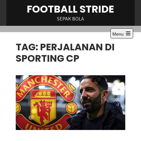
Skip
FOOTBALL STRIDE
to
content
SEPAK BOLA
Menu
Open
TAG:
PERJALANAN DI
the
main
menu
SPORTING CP