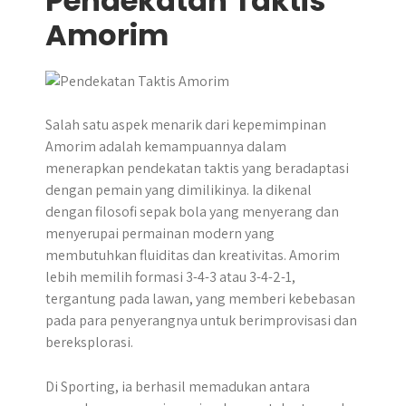
Pendekatan Taktis
Amorim
Salah satu aspek menarik dari kepemimpinan
Amorim adalah kemampuannya dalam
menerapkan pendekatan taktis yang beradaptasi
dengan pemain yang dimilikinya. Ia dikenal
dengan filosofi sepak bola yang menyerang dan
menyerupai permainan modern yang
membutuhkan fluiditas dan kreativitas. Amorim
lebih memilih formasi 3-4-3 atau 3-4-2-1,
tergantung pada lawan, yang memberi kebebasan
pada para penyerangnya untuk berimprovisasi dan
bereksplorasi.
Di Sporting, ia berhasil memadukan antara