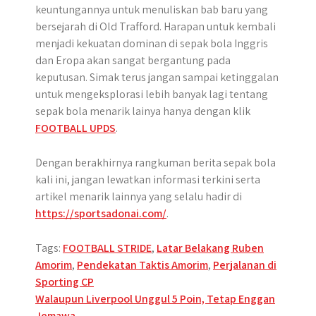
keuntungannya untuk menuliskan bab baru yang
bersejarah di Old Trafford. Harapan untuk kembali
menjadi kekuatan dominan di sepak bola Inggris
dan Eropa akan sangat bergantung pada
keputusan. Simak terus jangan sampai ketinggalan
untuk mengeksplorasi lebih banyak lagi tentang
sepak bola menarik lainya hanya dengan klik
FOOTBALL UPDS
.
Dengan berakhirnya rangkuman berita sepak bola
kali ini, jangan lewatkan informasi terkini serta
artikel menarik lainnya yang selalu hadir di
https://sportsadonai.com/
.
Tags:
FOOTBALL STRIDE
,
Latar Belakang Ruben
Amorim
,
Pendekatan Taktis Amorim
,
Perjalanan di
Sporting CP
Post
Walaupun Liverpool Unggul 5 Poin, Tetap Enggan
Jemawa