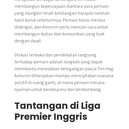
membangun kepercayaan diantara para pemain
yang mungkin telah kehilangan harapan setelah
hasil buruk sebelumnya. Pemain harus merasa
didengar, dan Amorim perlu mencari cara untuk
membangun ikatan dan komunikasi yang baik
dengan skuat.
Diskusi terbuka dan pendekatan langsung
terhadap pemain adalah langkah yang dapat
membantu meredakan ketegangan pasca-Ten Hag.
Amorim diharapkan mampu menciptakan suasana
positif di ruang ganti, di mana pemain merasa
nyaman untuk berekspresi dan berkembang.
Tantangan di Liga
Premier Inggris