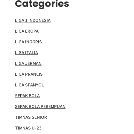
Categories
LIGA 1 INDONESIA
LIGA EROPA
LIGA INGGRIS
LIGA ITALIA
LIGA JERMAN
LIGA PRANCIS
LIGA SPANYOL
SEPAK BOLA
SEPAK BOLA PEREMPUAN
TIMNAS SENIOR
TIMNAS U-23