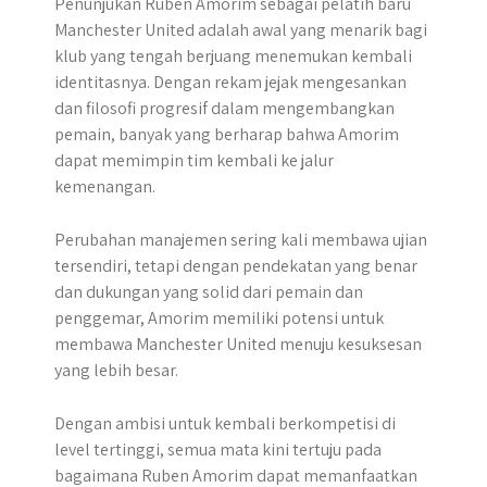
​Penunjukan Ruben Amorim sebagai pelatih baru
Manchester United adalah awal yang menarik bagi
klub yang tengah berjuang menemukan kembali
identitasnya.​ Dengan rekam jejak mengesankan
dan filosofi progresif dalam mengembangkan
pemain, banyak yang berharap bahwa Amorim
dapat memimpin tim kembali ke jalur
kemenangan.
Perubahan manajemen sering kali membawa ujian
tersendiri, tetapi dengan pendekatan yang benar
dan dukungan yang solid dari pemain dan
penggemar, Amorim memiliki potensi untuk
membawa Manchester United menuju kesuksesan
yang lebih besar.
Dengan ambisi untuk kembali berkompetisi di
level tertinggi, semua mata kini tertuju pada
bagaimana Ruben Amorim dapat memanfaatkan