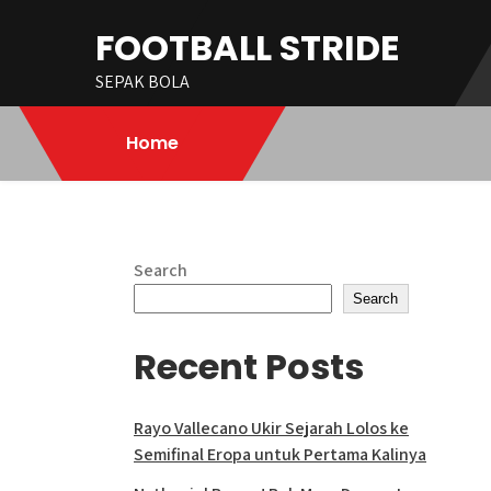
Skip
FOOTBALL STRIDE
to
content
SEPAK BOLA
Home
Search
Search
Recent Posts
Rayo Vallecano Ukir Sejarah Lolos ke
Semifinal Eropa untuk Pertama Kalinya