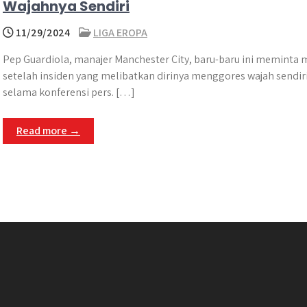
Wajahnya Sendiri
11/29/2024
LIGA EROPA
Pep Guardiola, manajer Manchester City, baru-baru ini meminta 
setelah insiden yang melibatkan dirinya menggores wajah sendir
selama konferensi pers. […]
Read more →