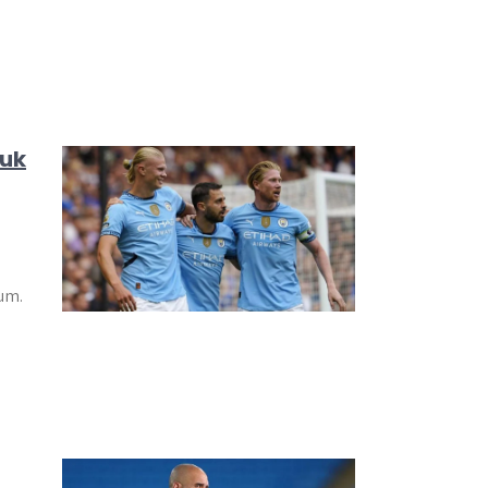
tuk
um.