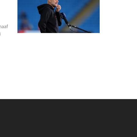
maaf
i