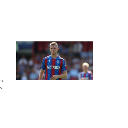
an
s.