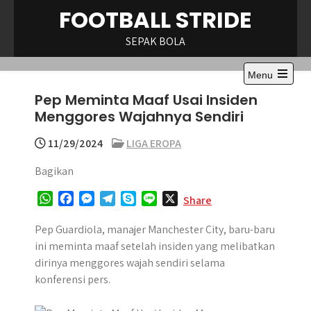
Skip
FOOTBALL STRIDE
to
content
SEPAK BOLA
Menu
Open
Pep Meminta Maaf Usai Insiden
the
main
Menggores Wajahnya Sendiri
menu
11/29/2024
LIGA EROPA
Bagikan
W
F
M
T
S
L
X
Share
h
a
e
e
k
i
a
c
s
l
y
n
Pep Guardiola, manajer Manchester City, baru-baru
t
e
s
e
p
e
ini meminta maaf setelah insiden yang melibatkan
s
b
e
g
e
dirinya menggores wajah sendiri selama
A
o
n
r
konferensi pers.
p
o
g
a
p
k
e
m