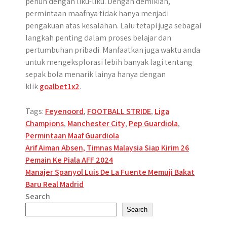
penuh dengan liku-liku. Dengan demikian,
permintaan maafnya tidak hanya menjadi
pengakuan atas kesalahan. Lalu tetapi juga sebagai
langkah penting dalam proses belajar dan
pertumbuhan pribadi. Manfaatkan juga waktu anda
untuk mengeksplorasi lebih banyak lagi tentang
sepak bola menarik lainya hanya dengan
klik
goalbet1x2
.
Tags:
Feyenoord
,
FOOTBALL STRIDE
,
Liga
Champions
,
Manchester City
,
Pep Guardiola
,
Permintaan Maaf Guardiola
Post
Arif Aiman Absen, Timnas Malaysia Siap Kirim 26
Pemain Ke Piala AFF 2024
navigation
Manajer Spanyol Luis De La Fuente Memuji Bakat
Baru Real Madrid
Search
Search