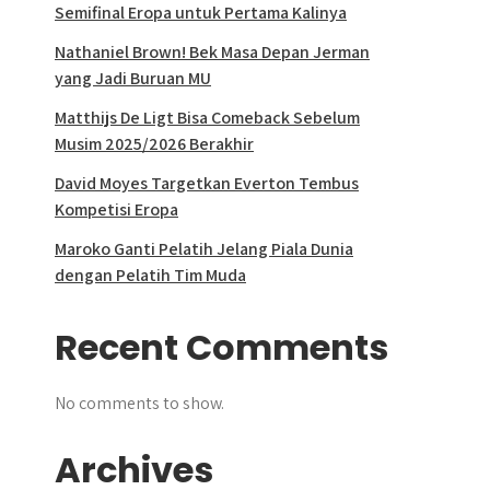
Semifinal Eropa untuk Pertama Kalinya
Nathaniel Brown! Bek Masa Depan Jerman
yang Jadi Buruan MU
Matthijs De Ligt Bisa Comeback Sebelum
Musim 2025/2026 Berakhir
David Moyes Targetkan Everton Tembus
Kompetisi Eropa
Maroko Ganti Pelatih Jelang Piala Dunia
dengan Pelatih Tim Muda
Recent Comments
No comments to show.
Archives