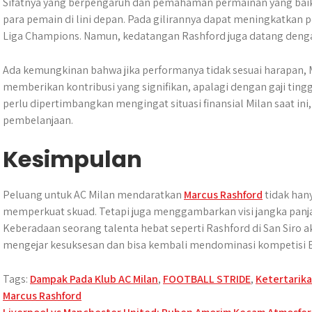
Sifatnya yang berpengaruh dan pemahaman permainan yang bai
para pemain di lini depan. Pada gilirannya dapat meningkatkan p
Liga Champions. Namun, kedatangan Rashford juga datang dengan
Ada kemungkinan bahwa jika performanya tidak sesuai harapan, M
memberikan kontribusi yang signifikan, apalagi dengan gaji tingg
perlu dipertimbangkan mengingat situasi finansial Milan saat in
pembelanjaan.
Kesimpulan
​Peluang untuk AC Milan mendaratkan
Marcus Rashford
tidak han
memperkuat skuad. Tetapi juga menggambarkan visi jangka panjang
Keberadaan seorang talenta hebat seperti Rashford di San Siro a
mengejar kesuksesan dan bisa kembali mendominasi kompetisi 
Tags:
Dampak Pada Klub AC Milan
,
FOOTBALL STRIDE
,
Ketertarika
Marcus Rashford