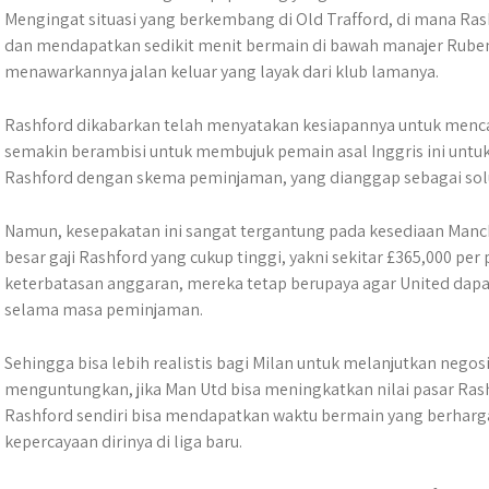
Mengingat situasi yang berkembang di Old Trafford, di mana Ra
dan mendapatkan sedikit menit bermain di bawah manajer Rube
menawarkannya jalan keluar yang layak dari klub lamanya.
Rashford dikabarkan telah menyatakan kesiapannya untuk menca
semakin berambisi untuk membujuk pemain asal Inggris ini untu
Rashford dengan skema peminjaman, yang dianggap sebagai solus
Namun, kesepakatan ini sangat tergantung pada kesediaan Man
besar gaji Rashford yang cukup tinggi, yakni sekitar £365,000 p
keterbatasan anggaran, mereka tetap berupaya agar United dap
selama masa peminjaman.
Sehingga bisa lebih realistis bagi Milan untuk melanjutkan negosi
menguntungkan, jika Man Utd bisa meningkatkan nilai pasar Ras
Rashford sendiri bisa mendapatkan waktu bermain yang berha
kepercayaan dirinya di liga baru.