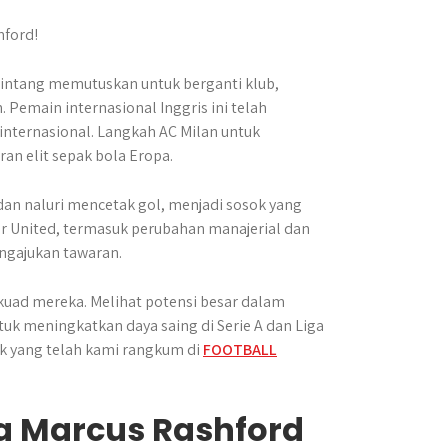
intang memutuskan untuk berganti klub,
 Pemain internasional Inggris ini telah
nternasional. Langkah AC Milan untuk
an elit sepak bola Eropa.
dan naluri mencetak gol, menjadi sosok yang
er United, termasuk perubahan manajerial dan
gajukan tawaran. ​
kuad mereka. Melihat potensi besar dalam
k meningkatkan daya saing di Serie A dan Liga
k yang telah kami rangkum di
FOOTBALL
da Marcus Rashford