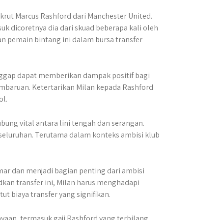
ekrut Marcus Rashford dari Manchester United.
suk dicoretnya dia dari skuad beberapa kali oleh
 pemain bintang ini dalam bursa transfer
anggap dapat memberikan dampak positif bagi
mbaruan. Ketertarikan Milan kepada Rashford
ol.
ung vital antara lini tengah dan serangan.
eseluruhan. Terutama dalam konteks ambisi klub
ar dan menjadi bagian penting dari ambisi
kan transfer ini, Milan harus menghadapi
 biaya transfer yang signifikan.
aan, termasuk gaji Rashford yang terbilang