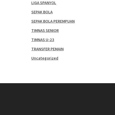
LIGA SPANYOL
SEPAK BOLA
SEPAK BOLA PEREMPUAN
TIMNAS SENIOR
TIMNAS U-23
TRANSFER PEMAIN
Uncategorized