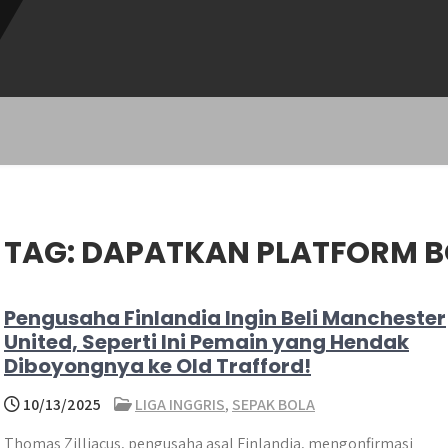
TAG:
DAPATKAN PLATFORM B
Pengusaha Finlandia Ingin Beli Manchester
United, Seperti Ini Pemain yang Hendak
Diboyongnya ke Old Trafford!
10/13/2025
LIGA INGGRIS
,
SEPAK BOLA
Thomas Zilliacus, pengusaha asal Finlandia, mengonfirmasi