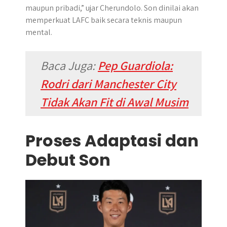
maupun pribadi,” ujar Cherundolo. Son dinilai akan
memperkuat LAFC baik secara teknis maupun
mental.
Baca Juga:
Pep Guardiola:
Rodri dari Manchester City
Tidak Akan Fit di Awal Musim
Proses Adaptasi dan
Debut Son