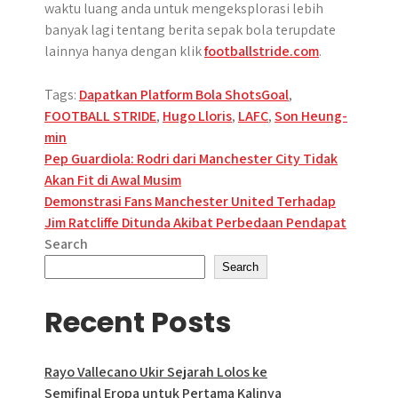
waktu luang anda untuk mengeksplorasi lebih
banyak lagi tentang berita sepak bola terupdate
lainnya hanya dengan klik
footballstride.com
.
Tags:
Dapatkan Platform Bola ShotsGoal
,
FOOTBALL STRIDE
,
Hugo Lloris
,
LAFC
,
Son Heung-
min
Post
Pep Guardiola: Rodri dari Manchester City Tidak
Akan Fit di Awal Musim
navigation
Demonstrasi Fans Manchester United Terhadap
Jim Ratcliffe Ditunda Akibat Perbedaan Pendapat
Search
Search
Recent Posts
Rayo Vallecano Ukir Sejarah Lolos ke
Semifinal Eropa untuk Pertama Kalinya