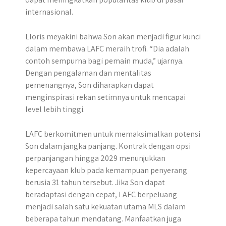
internasional.
Lloris meyakini bahwa Son akan menjadi figur kunci
dalam membawa LAFC meraih trofi. “Dia adalah
contoh sempurna bagi pemain muda,” ujarnya.
Dengan pengalaman dan mentalitas
pemenangnya, Son diharapkan dapat
menginspirasi rekan setimnya untuk mencapai
level lebih tinggi.
LAFC berkomitmen untuk memaksimalkan potensi
Son dalam jangka panjang. Kontrak dengan opsi
perpanjangan hingga 2029 menunjukkan
kepercayaan klub pada kemampuan penyerang
berusia 31 tahun tersebut. Jika Son dapat
beradaptasi dengan cepat, LAFC berpeluang
menjadi salah satu kekuatan utama MLS dalam
beberapa tahun mendatang. Manfaatkan juga