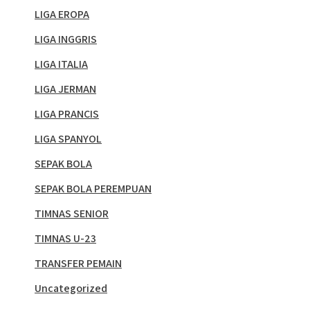
LIGA EROPA
LIGA INGGRIS
LIGA ITALIA
LIGA JERMAN
LIGA PRANCIS
LIGA SPANYOL
SEPAK BOLA
SEPAK BOLA PEREMPUAN
TIMNAS SENIOR
TIMNAS U-23
TRANSFER PEMAIN
Uncategorized