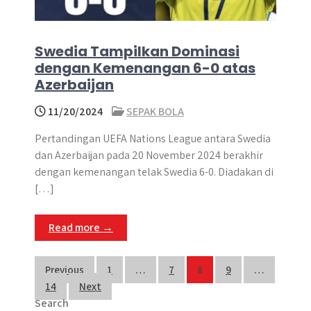
Swedia Tampilkan Dominasi
dengan Kemenangan 6-0 atas
Azerbaijan
11/20/2024
SEPAK BOLA
Pertandingan UEFA Nations League antara Swedia
dan Azerbaijan pada 20 November 2024 berakhir
dengan kemenangan telak Swedia 6-0. Diadakan di
[…]
Read more →
Posts
Previous
1
…
7
8
9
…
14
Next
pagination
Search