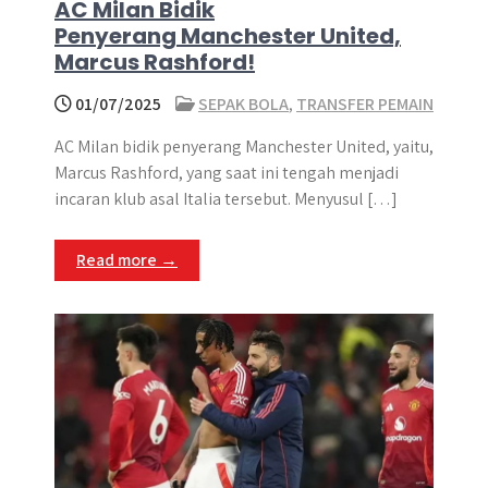
AC Milan Bidik
Penyerang Manchester United,
Marcus Rashford!
01/07/2025
SEPAK BOLA
,
TRANSFER PEMAIN
AC Milan bidik penyerang Manchester United, yaitu,
Marcus Rashford, yang saat ini tengah menjadi
incaran klub asal Italia tersebut. Menyusul […]
Read more →