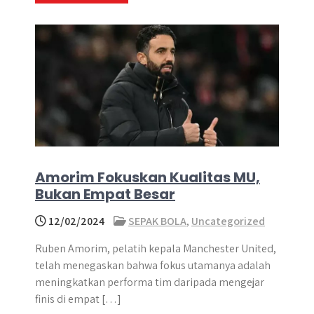
Amorim Fokuskan Kualitas MU,
Bukan Empat Besar
12/02/2024
SEPAK BOLA
,
Uncategorized
Ruben Amorim, pelatih kepala Manchester United,
telah menegaskan bahwa fokus utamanya adalah
meningkatkan performa tim daripada mengejar
finis di empat […]