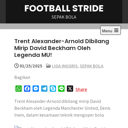
Skip
FOOTBALL STRIDE
to
content
SEPAK BOLA
Menu
Open
Trent Alexander-Arnold Dibilang
the
main
Mirip David Beckham Oleh
menu
Legenda MU!
01/25/2025
LIGA INGGRIS
,
SEPAK BOLA
Bagikan
W
F
M
T
S
L
X
Share
h
a
e
e
k
i
a
c
s
l
y
n
Trent Alexander-Arnold dibilang mirip David
t
e
s
e
p
e
Beckham oleh Legenda Manchester United, Denis
s
b
e
g
e
Irwin, dalam kesamaan teknik mengoper bola.
A
o
n
r
p
o
g
a