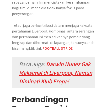
sebagai pemain. Ini menciptakan keseimbangan
bagi tim, di mana dia tidak hanya fokus pada
penyerangan.
Tetapi juga berkontribusi dalam menjaga kekuatan
pertahanan Liverpool. Kombinasi antara serangan
dan pertahanan ini menjadikannya pemain yang
lengkap dan dihormati di lapangan, tentunya anda
bisa mengklik link
FOOTBALL STRIDE
.
Baca Juga:
Darwin Nunez Gak
Maksimal di Liverpool, Namun
Diminati Klub Eropa!
Perbandingan