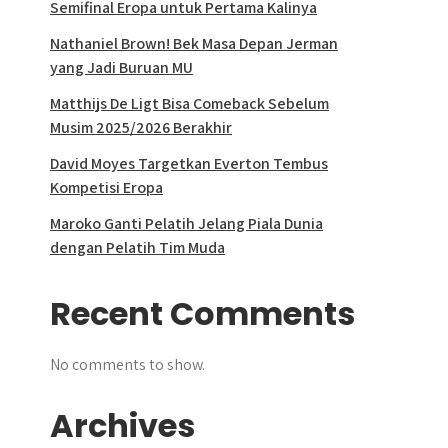
Semifinal Eropa untuk Pertama Kalinya
Nathaniel Brown! Bek Masa Depan Jerman
yang Jadi Buruan MU
Matthijs De Ligt Bisa Comeback Sebelum
Musim 2025/2026 Berakhir
David Moyes Targetkan Everton Tembus
Kompetisi Eropa
Maroko Ganti Pelatih Jelang Piala Dunia
dengan Pelatih Tim Muda
Recent Comments
No comments to show.
Archives