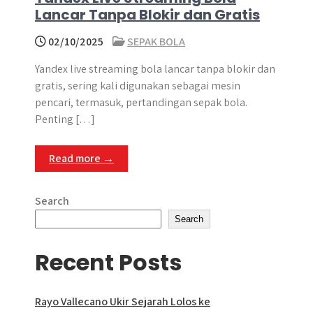
Lancar Tanpa Blokir dan Gratis
02/10/2025
SEPAK BOLA
Yandex live streaming bola lancar tanpa blokir dan
gratis, sering kali digunakan sebagai mesin
pencari, termasuk, pertandingan sepak bola.
Penting […]
Read more →
Search
Search
Recent Posts
Rayo Vallecano Ukir Sejarah Lolos ke