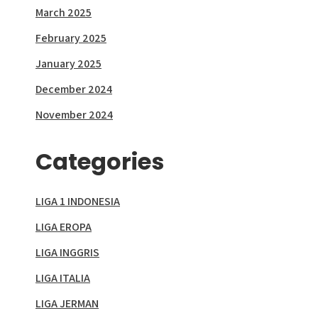
March 2025
February 2025
January 2025
December 2024
November 2024
Categories
LIGA 1 INDONESIA
LIGA EROPA
LIGA INGGRIS
LIGA ITALIA
LIGA JERMAN