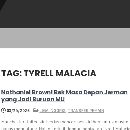
TAG:
TYRELL MALACIA
Nathaniel Brown! Bek Masa Depan Jerman
yang Jadi Buruan MU
03/25/2026
LIGA INGGRIS
,
TRANSFER PEMAIN
Manchester United kini serius mencari bek kiri baru untuk musim
panas mendatang. Hal ini terkait dengan penjualan Tyrell Malaci