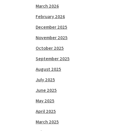
March 2026
February 2026
December 2025
November 2025
October 2025
September 2025
August 2025
July 2025
June 2025
May 2025
April 2025
March 2025