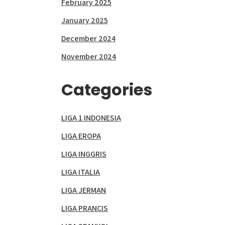
February 2025
January 2025
December 2024
November 2024
Categories
LIGA 1 INDONESIA
LIGA EROPA
LIGA INGGRIS
LIGA ITALIA
LIGA JERMAN
LIGA PRANCIS