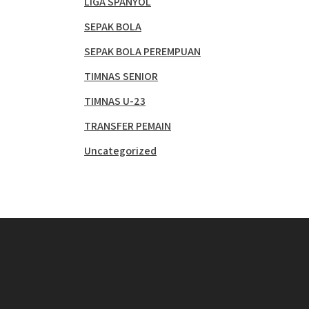
LIGA SPANYOL
SEPAK BOLA
SEPAK BOLA PEREMPUAN
TIMNAS SENIOR
TIMNAS U-23
TRANSFER PEMAIN
Uncategorized