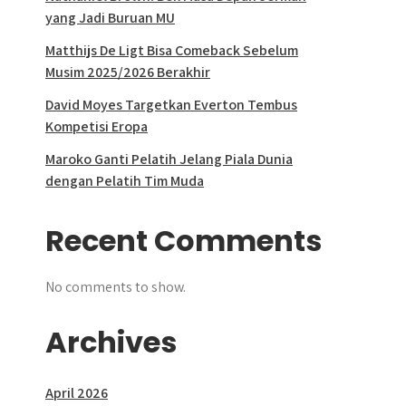
yang Jadi Buruan MU
Matthijs De Ligt Bisa Comeback Sebelum
Musim 2025/2026 Berakhir
David Moyes Targetkan Everton Tembus
Kompetisi Eropa
Maroko Ganti Pelatih Jelang Piala Dunia
dengan Pelatih Tim Muda
Recent Comments
No comments to show.
Archives
April 2026