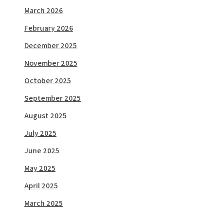
March 2026
February 2026
December 2025
November 2025
October 2025
September 2025
August 2025
July 2025
June 2025
May 2025
April 2025
March 2025