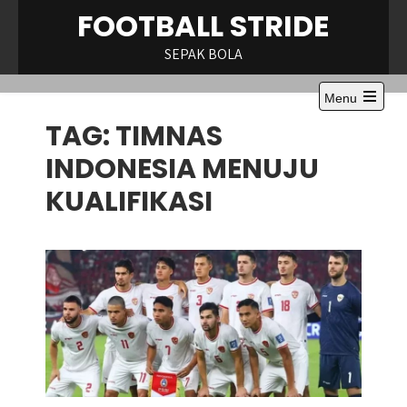
Skip
FOOTBALL STRIDE
to
content
SEPAK BOLA
Menu
Open
TAG:
TIMNAS
the
main
menu
INDONESIA MENUJU
KUALIFIKASI