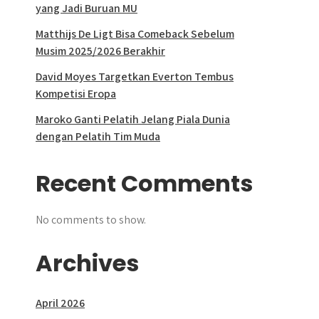
yang Jadi Buruan MU
Matthijs De Ligt Bisa Comeback Sebelum
Musim 2025/2026 Berakhir
David Moyes Targetkan Everton Tembus
Kompetisi Eropa
Maroko Ganti Pelatih Jelang Piala Dunia
dengan Pelatih Tim Muda
Recent Comments
No comments to show.
Archives
April 2026