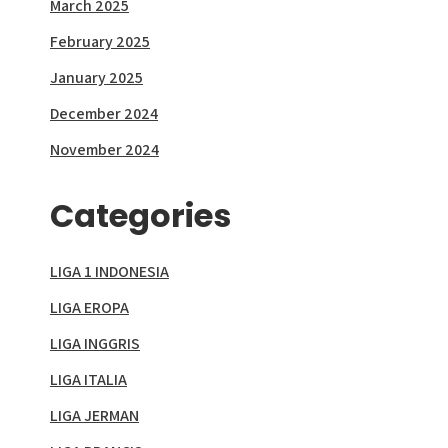
March 2025
February 2025
January 2025
December 2024
November 2024
Categories
LIGA 1 INDONESIA
LIGA EROPA
LIGA INGGRIS
LIGA ITALIA
LIGA JERMAN