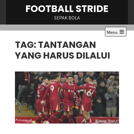
Skip
FOOTBALL STRIDE
to
content
SEPAK BOLA
Menu
Open
TAG:
TANTANGAN
the
main
menu
YANG HARUS DILALUI