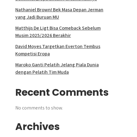
Nathaniel Brown! Bek Masa Depan Jerman
yang Jadi Buruan MU
Matthijs De Ligt Bisa Comeback Sebelum
Musim 2025/2026 Berakhir
David Moyes Targetkan Everton Tembus
Kompetisi Eropa
Maroko Ganti Pelatih Jelang Piala Dunia
dengan Pelatih Tim Muda
Recent Comments
No comments to show.
Archives