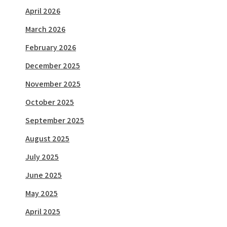
April 2026
March 2026
February 2026
December 2025
November 2025
October 2025
September 2025
August 2025
July 2025
June 2025
May 2025
April 2025