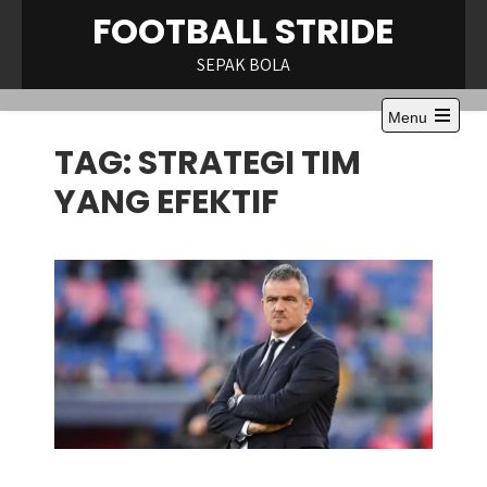
Skip
FOOTBALL STRIDE
to
content
SEPAK BOLA
Menu
Open
TAG:
STRATEGI TIM
the
main
menu
YANG EFEKTIF