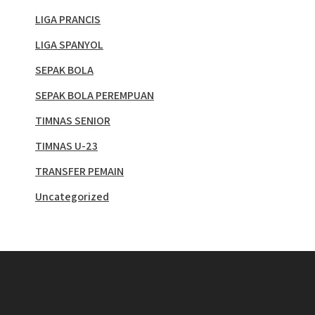
LIGA PRANCIS
LIGA SPANYOL
SEPAK BOLA
SEPAK BOLA PEREMPUAN
TIMNAS SENIOR
TIMNAS U-23
TRANSFER PEMAIN
Uncategorized