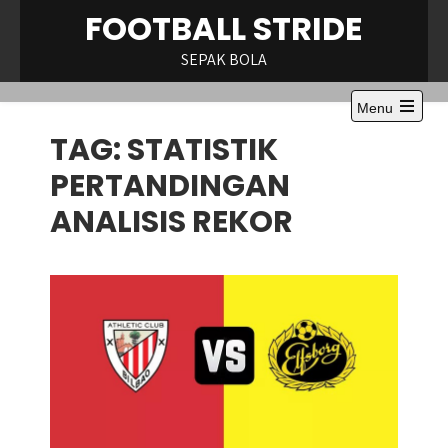
Skip
FOOTBALL STRIDE
to
content
SEPAK BOLA
Menu
Open
TAG:
STATISTIK
the
main
menu
PERTANDINGAN
ANALISIS REKOR