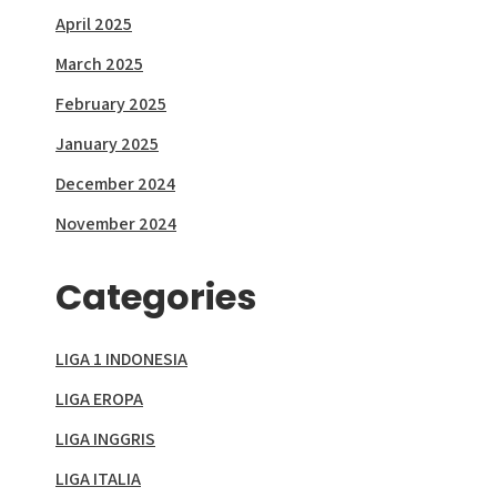
April 2025
March 2025
February 2025
January 2025
December 2024
November 2024
Categories
LIGA 1 INDONESIA
LIGA EROPA
LIGA INGGRIS
LIGA ITALIA