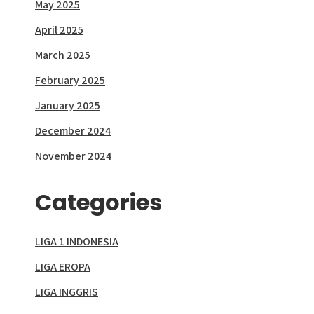
May 2025
April 2025
March 2025
February 2025
January 2025
December 2024
November 2024
Categories
LIGA 1 INDONESIA
LIGA EROPA
LIGA INGGRIS