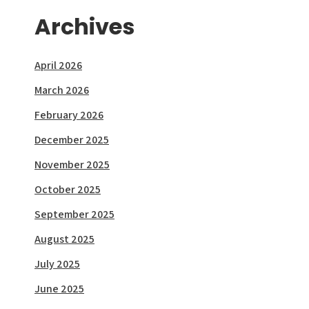
Archives
April 2026
March 2026
February 2026
December 2025
November 2025
October 2025
September 2025
August 2025
July 2025
June 2025