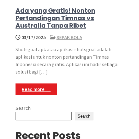
Ada yang Gratis! Nonton
Pertandingan Timnas vs
Australia Tanpa Ribet
03/17/2025
SEPAK BOLA
Shotsgoal apk atau aplikasi shotsgoal adalah
aplikasi untuk nonton pertandingan Timnas
Indonesia secara gratis. Aplikasi ini hadir sebagai
solusi bagi […]
Read more →
Search
Search
Recent Posts