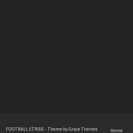
FOOTBALL STRIDE - Theme by Grace Themes
Home