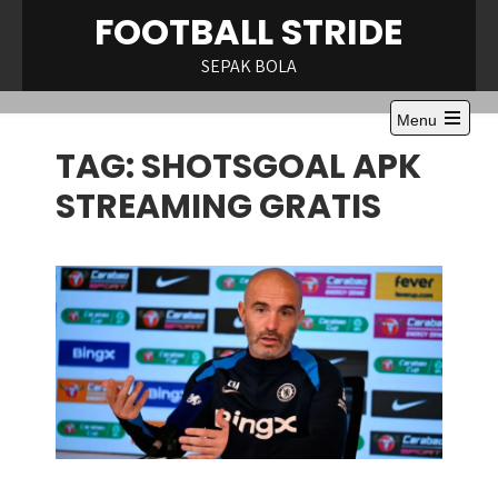
Skip
FOOTBALL STRIDE
to
content
SEPAK BOLA
Menu
Open
TAG:
SHOTSGOAL APK
the
main
menu
STREAMING GRATIS