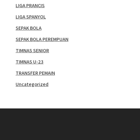
LIGA PRANCIS
LIGA SPANYOL
SEPAK BOLA
SEPAK BOLA PEREMPUAN
TIMNAS SENIOR
TIMNAS U-23
TRANSFER PEMAIN
Uncategorized