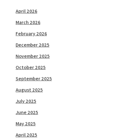
April 2026
March 2026
February 2026
December 2025
November 2025
October 2025
September 2025
August 2025
July 2025
June 2025
May 2025
April 2025