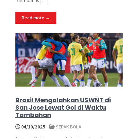
membahas […]
Read more →
Brasil Mengalahkan USWNT di
San Jose Lewat Gol di Waktu
Tambahan
04/10/2025
SEPAK BOLA