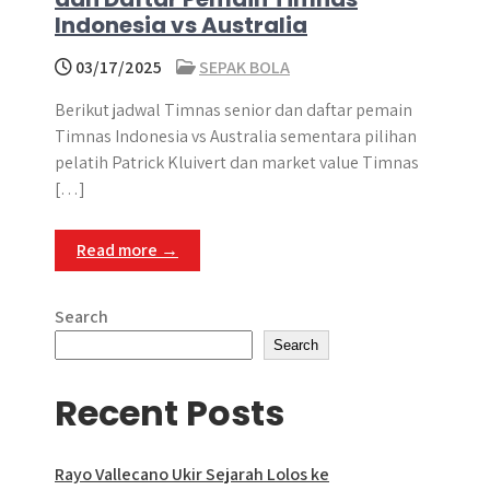
Indonesia vs Australia
03/17/2025
SEPAK BOLA
Berikut jadwal Timnas senior dan daftar pemain
Timnas Indonesia vs Australia sementara pilihan
pelatih Patrick Kluivert dan market value Timnas
[…]
Read more →
Search
Search
Recent Posts
Rayo Vallecano Ukir Sejarah Lolos ke