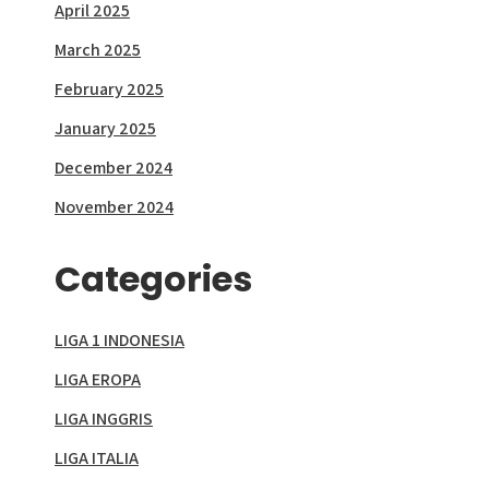
April 2025
March 2025
February 2025
January 2025
December 2024
November 2024
Categories
LIGA 1 INDONESIA
LIGA EROPA
LIGA INGGRIS
LIGA ITALIA