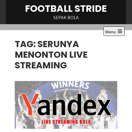
Skip
FOOTBALL STRIDE
to
content
SEPAK BOLA
Menu
Open
TAG:
SERUNYA
the
main
menu
MENONTON LIVE
STREAMING