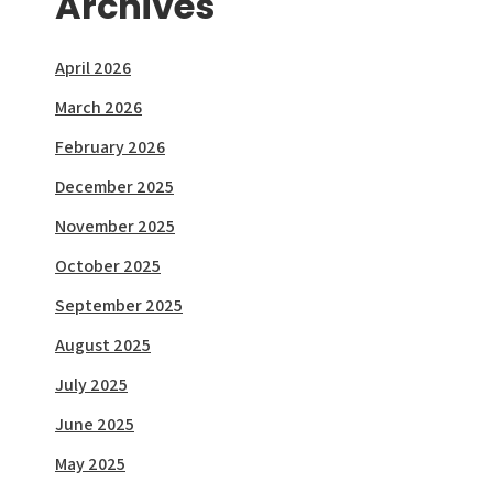
Archives
April 2026
March 2026
February 2026
December 2025
November 2025
October 2025
September 2025
August 2025
July 2025
June 2025
May 2025