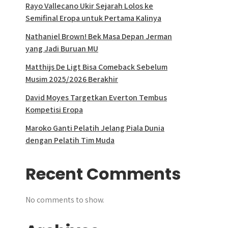
Rayo Vallecano Ukir Sejarah Lolos ke
Semifinal Eropa untuk Pertama Kalinya
Nathaniel Brown! Bek Masa Depan Jerman
yang Jadi Buruan MU
Matthijs De Ligt Bisa Comeback Sebelum
Musim 2025/2026 Berakhir
David Moyes Targetkan Everton Tembus
Kompetisi Eropa
Maroko Ganti Pelatih Jelang Piala Dunia
dengan Pelatih Tim Muda
Recent Comments
No comments to show.