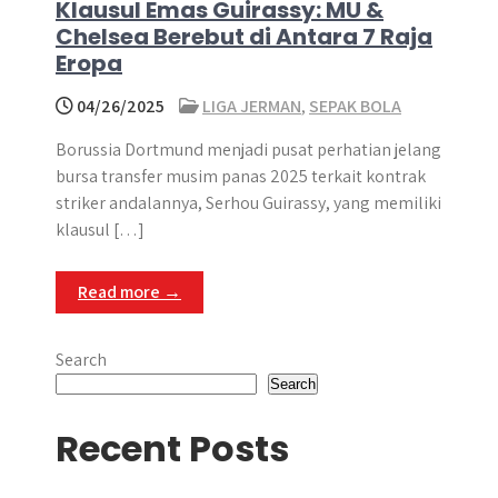
Klausul Emas Guirassy: MU &
Chelsea Berebut di Antara 7 Raja
Eropa
04/26/2025
LIGA JERMAN
,
SEPAK BOLA
Borussia Dortmund menjadi pusat perhatian jelang
bursa transfer musim panas 2025 terkait kontrak
striker andalannya, Serhou Guirassy, yang memiliki
klausul […]
Read more →
Search
Search
Recent Posts