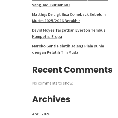
yang Jadi Buruan MU
Matthijs De Ligt Bisa Comeback Sebelum
Musim 2025/2026 Berakhir
David Moyes Targetkan Everton Tembus
Kompetisi Eropa
Maroko Ganti Pelatih Jelang Piala Dunia
dengan Pelatih Tim Muda
Recent Comments
No comments to show.
Archives
April 2026