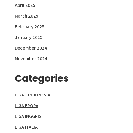
April 2025
March 2025
February 2025
January 2025
December 2024
November 2024
Categories
LIGA 1 INDONESIA
LIGA EROPA
LIGA INGGRIS
LIGA ITALIA