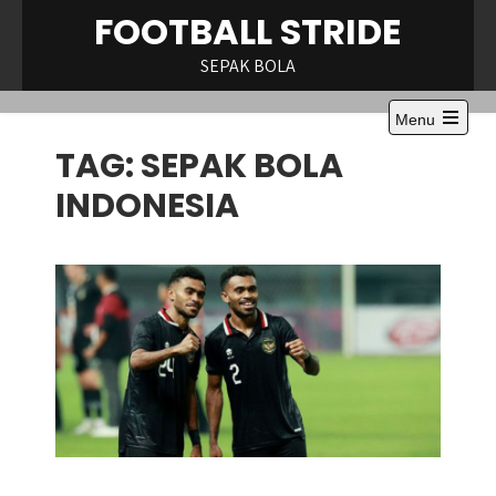
Skip
FOOTBALL STRIDE
to
content
SEPAK BOLA
Menu
Open
TAG:
SEPAK BOLA
the
main
menu
INDONESIA