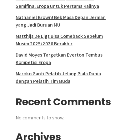
Semifinal Eropa untuk Pertama Kalinya
Nathaniel Brown! Bek Masa Depan Jerman
yang Jadi Buruan MU
Matthijs De Ligt Bisa Comeback Sebelum
Musim 2025/2026 Berakhir
David Moyes Targetkan Everton Tembus
Kompetisi Eropa
Maroko Ganti Pelatih Jelang Piala Dunia
dengan Pelatih Tim Muda
Recent Comments
No comments to show.
Archives