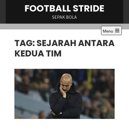
Skip
FOOTBALL STRIDE
to
content
SEPAK BOLA
Menu
Open
TAG:
SEJARAH ANTARA
the
main
menu
KEDUA TIM