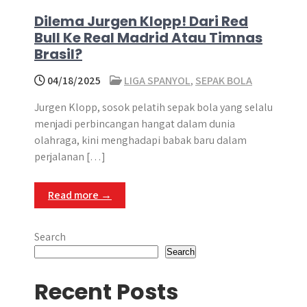
Dilema Jurgen Klopp! Dari Red
Bull Ke Real Madrid Atau Timnas
Brasil?
04/18/2025
LIGA SPANYOL
,
SEPAK BOLA
Jurgen Klopp, sosok pelatih sepak bola yang selalu
menjadi perbincangan hangat dalam dunia
olahraga, kini menghadapi babak baru dalam
perjalanan […]
Read more →
Search
Search
Recent Posts