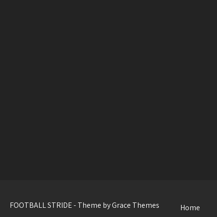
FOOTBALL STRIDE - Theme by Grace Themes
Home