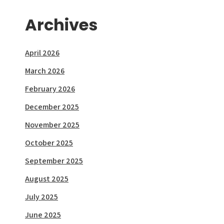
Archives
April 2026
March 2026
February 2026
December 2025
November 2025
October 2025
September 2025
August 2025
July 2025
June 2025