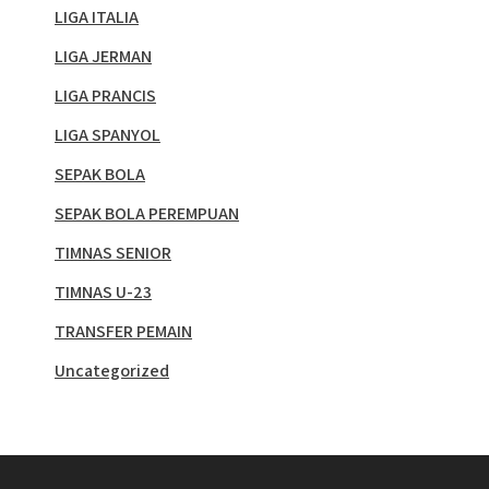
LIGA ITALIA
LIGA JERMAN
LIGA PRANCIS
LIGA SPANYOL
SEPAK BOLA
SEPAK BOLA PEREMPUAN
TIMNAS SENIOR
TIMNAS U-23
TRANSFER PEMAIN
Uncategorized