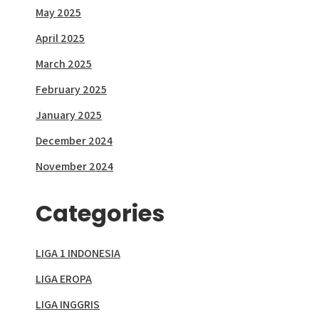
May 2025
April 2025
March 2025
February 2025
January 2025
December 2024
November 2024
Categories
LIGA 1 INDONESIA
LIGA EROPA
LIGA INGGRIS