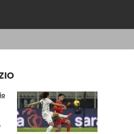
ZIO
io
m