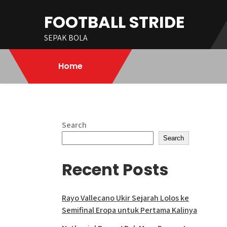
Skip
FOOTBALL STRIDE
to
content
SEPAK BOLA
Home
Search
Search
Recent Posts
Rayo Vallecano Ukir Sejarah Lolos ke
Semifinal Eropa untuk Pertama Kalinya