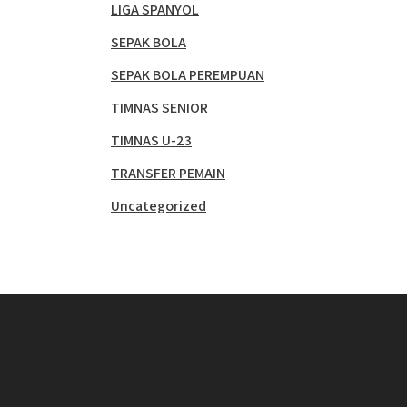
LIGA SPANYOL
SEPAK BOLA
SEPAK BOLA PEREMPUAN
TIMNAS SENIOR
TIMNAS U-23
TRANSFER PEMAIN
Uncategorized