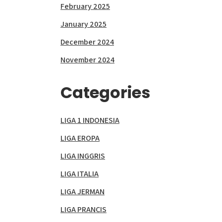
February 2025
January 2025
December 2024
November 2024
Categories
LIGA 1 INDONESIA
LIGA EROPA
LIGA INGGRIS
LIGA ITALIA
LIGA JERMAN
LIGA PRANCIS