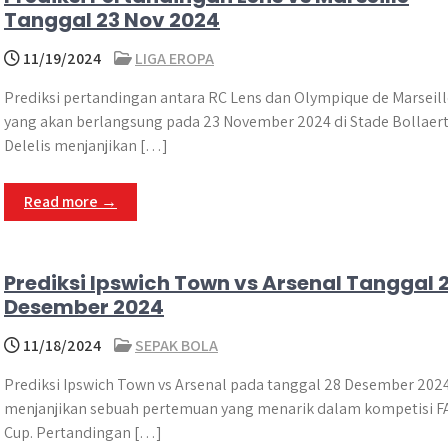
Tanggal 23 Nov 2024
11/19/2024
LIGA EROPA
Prediksi pertandingan antara RC Lens dan Olympique de Marseill
yang akan berlangsung pada 23 November 2024 di Stade Bollaert
Delelis menjanjikan […]
Read more →
​Prediksi Ipswich Town vs Arsenal Tanggal 
Desember 2024
11/18/2024
SEPAK BOLA
​Prediksi Ipswich Town vs Arsenal pada tanggal 28 Desember 202
menjanjikan sebuah pertemuan yang menarik dalam kompetisi F
Cup.​ Pertandingan […]