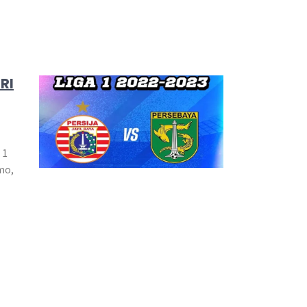
RI
 1
mo,