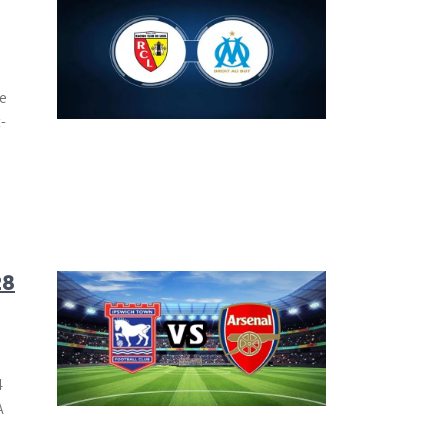
e
-
28
4
A