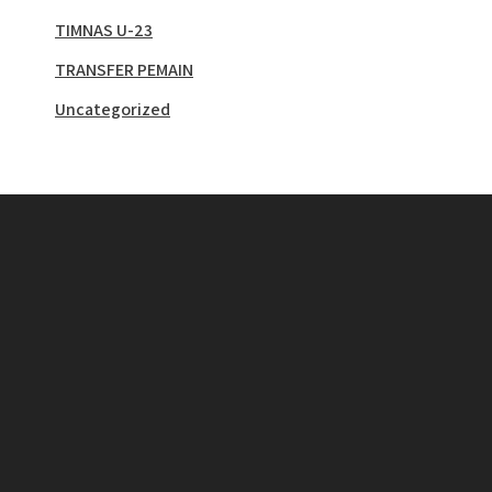
TIMNAS U-23
TRANSFER PEMAIN
Uncategorized