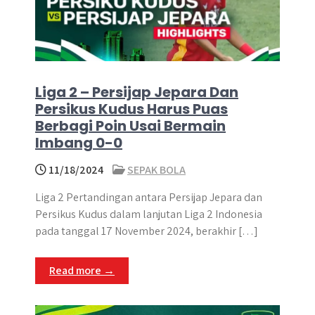
Liga 2 – Persijap Jepara Dan
Persikus Kudus Harus Puas
Berbagi Poin Usai Bermain
Imbang 0-0
11/18/2024
SEPAK BOLA
Liga 2 Pertandingan antara Persijap Jepara dan
Persikus Kudus dalam lanjutan Liga 2 Indonesia
pada tanggal 17 November 2024, berakhir […]
Read more →