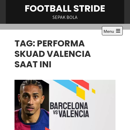
Skip
FOOTBALL STRIDE
to
content
SEPAK BOLA
Menu
Open
TAG:
PERFORMA
the
main
menu
SKUAD VALENCIA
SAAT INI