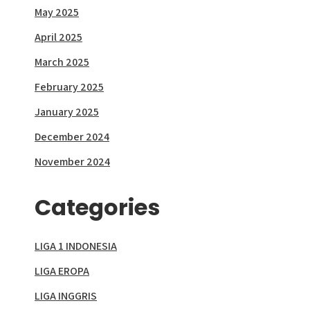
May 2025
April 2025
March 2025
February 2025
January 2025
December 2024
November 2024
Categories
LIGA 1 INDONESIA
LIGA EROPA
LIGA INGGRIS