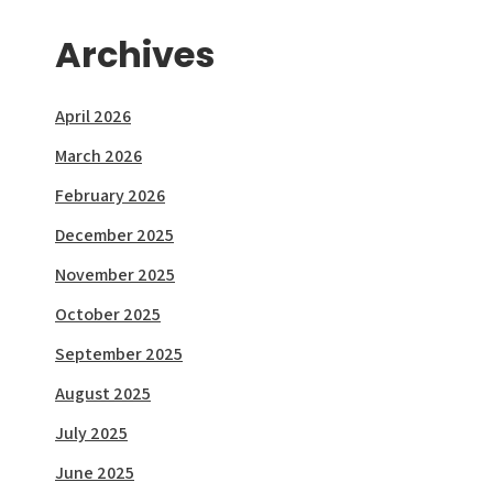
Archives
April 2026
March 2026
February 2026
December 2025
November 2025
October 2025
September 2025
August 2025
July 2025
June 2025