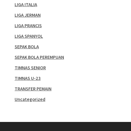
LIGA ITALIA
LIGA JERMAN
LIGA PRANCIS
LIGA SPANYOL
SEPAK BOLA
SEPAK BOLA PEREMPUAN
TIMNAS SENIOR
TIMNAS U-23
TRANSFER PEMAIN
Uncategorized