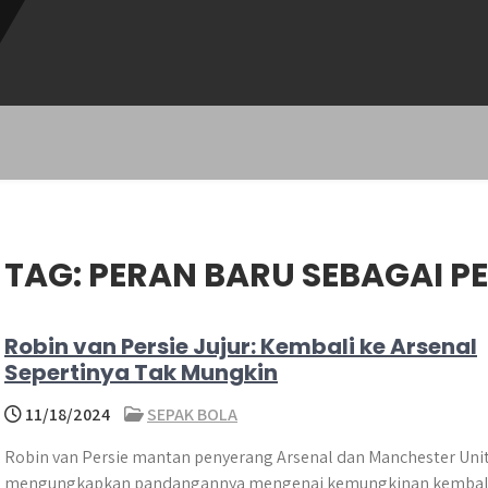
TAG:
PERAN BARU SEBAGAI PE
Robin van Persie Jujur: Kembali ke Arsenal
Sepertinya Tak Mungkin
11/18/2024
SEPAK BOLA
Robin van Persie mantan penyerang Arsenal dan Manchester Uni
mengungkapkan pandangannya mengenai kemungkinan kembali