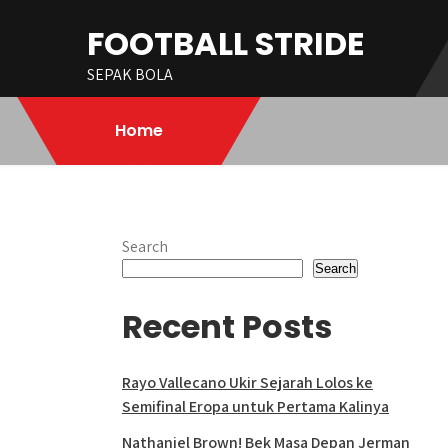
Skip
FOOTBALL STRIDE
to
content
SEPAK BOLA
Home
Search
Search
Recent Posts
Rayo Vallecano Ukir Sejarah Lolos ke
Semifinal Eropa untuk Pertama Kalinya
Nathaniel Brown! Bek Masa Depan Jerman