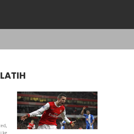
LATIH
ted,
 ke