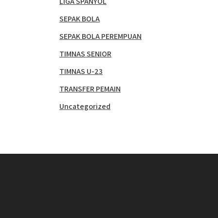
LIGA SPANYOL
SEPAK BOLA
SEPAK BOLA PEREMPUAN
TIMNAS SENIOR
TIMNAS U-23
TRANSFER PEMAIN
Uncategorized