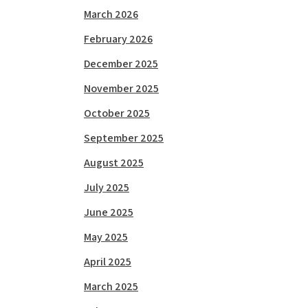
March 2026
February 2026
December 2025
November 2025
October 2025
September 2025
August 2025
July 2025
June 2025
May 2025
April 2025
March 2025