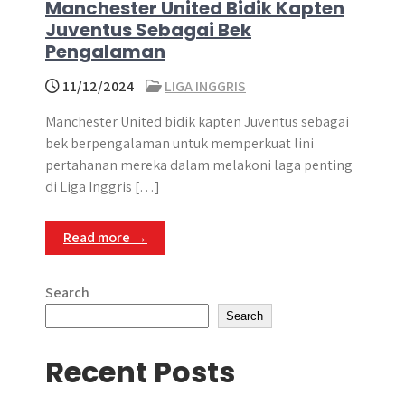
Manchester United Bidik Kapten
Juventus Sebagai Bek
Pengalaman
11/12/2024
LIGA INGGRIS
Manchester United bidik kapten Juventus sebagai
bek berpengalaman untuk memperkuat lini
pertahanan mereka dalam melakoni laga penting
di Liga Inggris […]
Read more →
Search
Search
Recent Posts