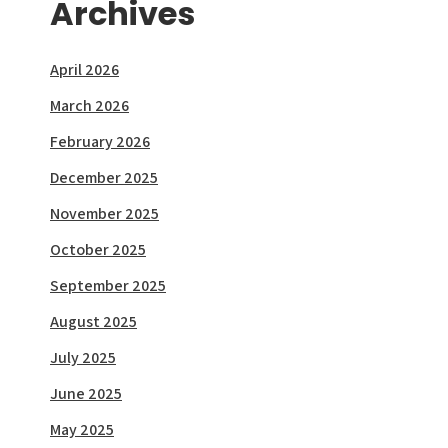
Archives
April 2026
March 2026
February 2026
December 2025
November 2025
October 2025
September 2025
August 2025
July 2025
June 2025
May 2025