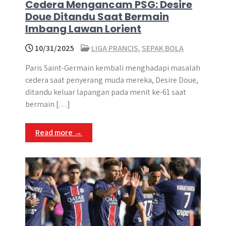
Cedera Mengancam PSG: Desire
Doue Ditandu Saat Bermain
Imbang Lawan Lorient
10/31/2025
LIGA PRANCIS
,
SEPAK BOLA
Paris Saint-Germain kembali menghadapi masalah
cedera saat penyerang muda mereka, Desire Doue,
ditandu keluar lapangan pada menit ke-61 saat
bermain […]
Read more →