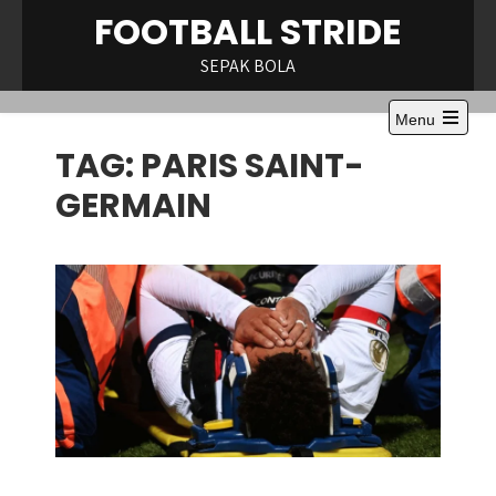
Skip
FOOTBALL STRIDE
to
content
SEPAK BOLA
Menu
Open
TAG:
PARIS SAINT-
the
main
menu
GERMAIN