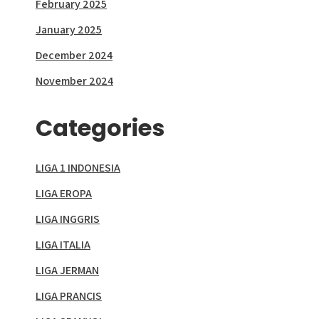
February 2025
January 2025
December 2024
November 2024
Categories
LIGA 1 INDONESIA
LIGA EROPA
LIGA INGGRIS
LIGA ITALIA
LIGA JERMAN
LIGA PRANCIS