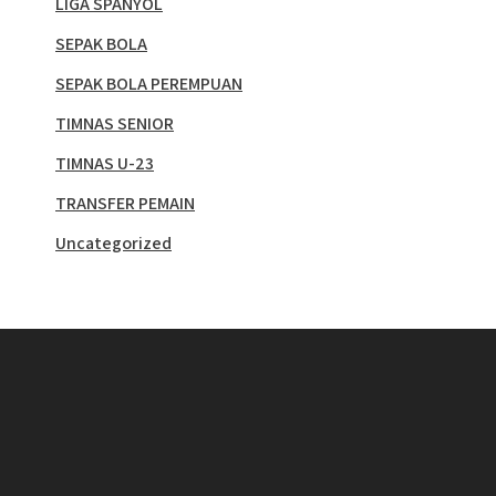
LIGA SPANYOL
SEPAK BOLA
SEPAK BOLA PEREMPUAN
TIMNAS SENIOR
TIMNAS U-23
TRANSFER PEMAIN
Uncategorized