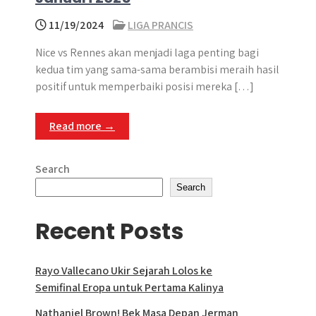
11/19/2024
LIGA PRANCIS
Nice vs Rennes akan menjadi laga penting bagi
kedua tim yang sama-sama berambisi meraih hasil
positif untuk memperbaiki posisi mereka […]
Read more →
Search
Search
Recent Posts
Rayo Vallecano Ukir Sejarah Lolos ke
Semifinal Eropa untuk Pertama Kalinya
Nathaniel Brown! Bek Masa Depan Jerman