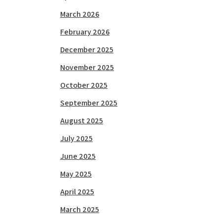
March 2026
February 2026
December 2025
November 2025
October 2025
September 2025
August 2025
July 2025
June 2025
May 2025
April 2025
March 2025