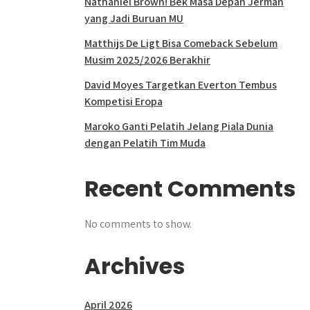
Nathaniel Brown! Bek Masa Depan Jerman
yang Jadi Buruan MU
Matthijs De Ligt Bisa Comeback Sebelum
Musim 2025/2026 Berakhir
David Moyes Targetkan Everton Tembus
Kompetisi Eropa
Maroko Ganti Pelatih Jelang Piala Dunia
dengan Pelatih Tim Muda
Recent Comments
No comments to show.
Archives
April 2026