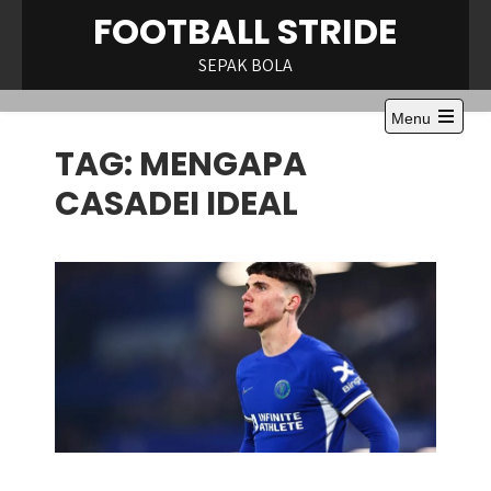
Skip
FOOTBALL STRIDE
to
content
SEPAK BOLA
Menu
TAG:
MENGAPA
CASADEI IDEAL