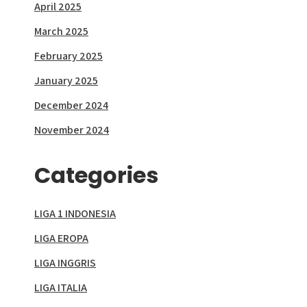
April 2025
March 2025
February 2025
January 2025
December 2024
November 2024
Categories
LIGA 1 INDONESIA
LIGA EROPA
LIGA INGGRIS
LIGA ITALIA