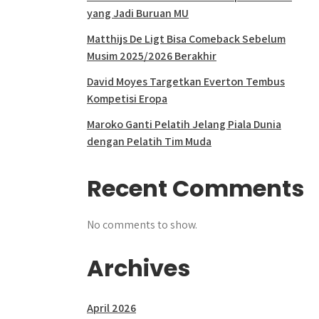
yang Jadi Buruan MU
Matthijs De Ligt Bisa Comeback Sebelum
Musim 2025/2026 Berakhir
David Moyes Targetkan Everton Tembus
Kompetisi Eropa
Maroko Ganti Pelatih Jelang Piala Dunia
dengan Pelatih Tim Muda
Recent Comments
No comments to show.
Archives
April 2026