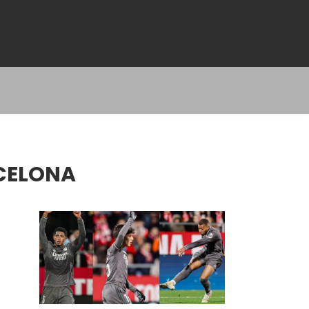
RCELONA