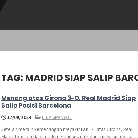
TAG:
MADRID SIAP SALIP BA
Menang atas Girona 3-0, Real Madrid Siap
Salip Posisi Barcelona
12/09/2024
LIGA SPANYOL
Setelah meraih kemenangan meyakinkan 3-0 atas Girona, Real
Madrid kini bersiap untuk merangsek naik dan menyusul posisi