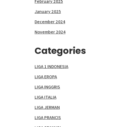
February 2025
January 2025
December 2024
November 2024
Categories
LIGA 1 INDONESIA
LIGA EROPA
LIGA INGGRIS
LIGA ITALIA
LIGA JERMAN
LIGA PRANCIS