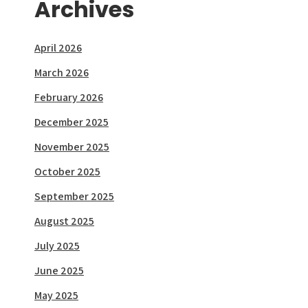
Archives
April 2026
March 2026
February 2026
December 2025
November 2025
October 2025
September 2025
August 2025
July 2025
June 2025
May 2025